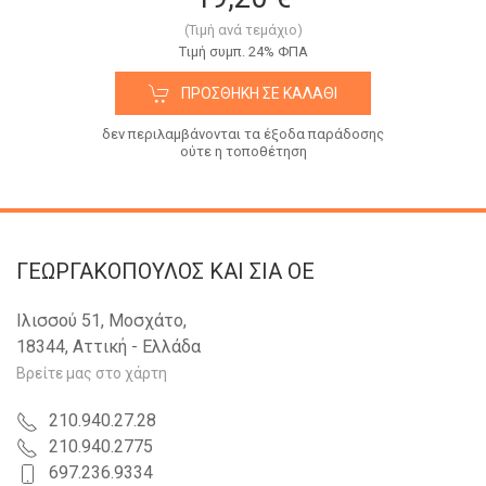
(Τιμή ανά τεμάχιο)
Tιμή συμπ. 24% ΦΠΑ
ΠΡΟΣΘΉΚΗ ΣΕ ΚΑΛΆΘΙ
δεν περιλαμβάνονται τα έξοδα παράδοσης
ούτε η τοποθέτηση
ΓΕΩΡΓΑΚΟΠΟΥΛΟΣ KAI ΣΙΑ OE
Ιλισσού 51, Μοσχάτο,
18344, Αττική - Ελλάδα
Βρείτε μας στο χάρτη
210.940.27.28
210.940.2775
697.236.9334