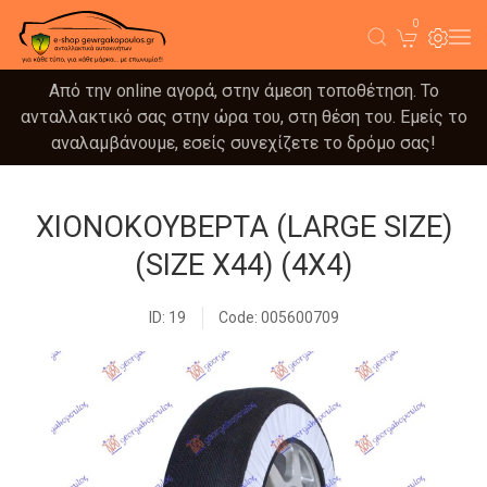
0
Από την online αγορά, στην άμεση τοποθέτηση. Το
ανταλλακτικό σας στην ώρα του, στη θέση του. Εμείς το
αναλαμβάνουμε, εσείς συνεχίζετε το δρόμο σας!
ΧΙΟΝΟΚΟΥΒΕΡΤΑ (LARGE SIZE)
(SIZE X44) (4X4)
ID: 19
Code: 005600709