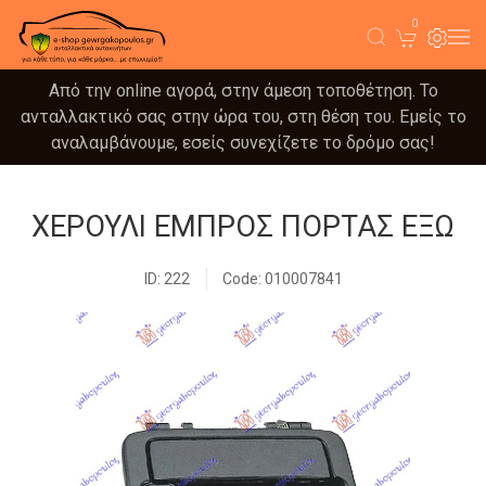
0
Από την online αγορά, στην άμεση τοποθέτηση. Το
ανταλλακτικό σας στην ώρα του, στη θέση του. Εμείς το
αναλαμβάνουμε, εσείς συνεχίζετε το δρόμο σας!
ΧΕΡΟΥΛΙ ΕΜΠΡΟΣ ΠΟΡΤΑΣ ΕΞΩ
ID: 222
Code: 010007841