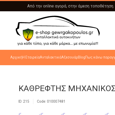
Από την online αγορά, στην άμεση τοποθέτηση.
Αρχική
Η Εταιρεία
Ανταλακτικά
Αξεσουάρ
Blog
Πως κάνω παραγγ
ΚΑΘΡΕΦΤΗΣ ΜΗΧΑΝΙΚΟΣ 
ID: 215
Code: 010007481