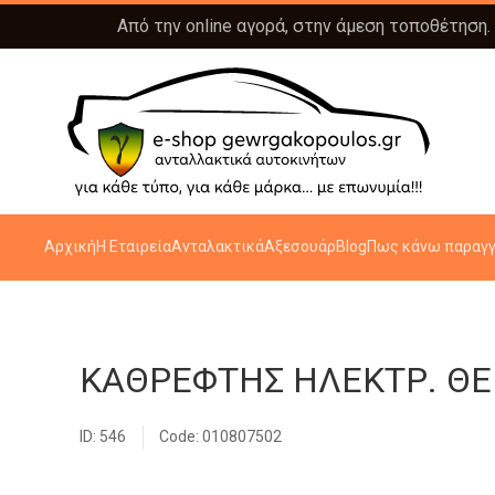
Από την online αγορά, στην άμεση τοποθέτηση.
Αρχική
Η Εταιρεία
Ανταλακτικά
Αξεσουάρ
Blog
Πως κάνω παραγγ
ΚΑΘΡΕΦΤΗΣ ΗΛΕΚΤΡ. ΘΕΡ
ID: 546
Code: 010807502