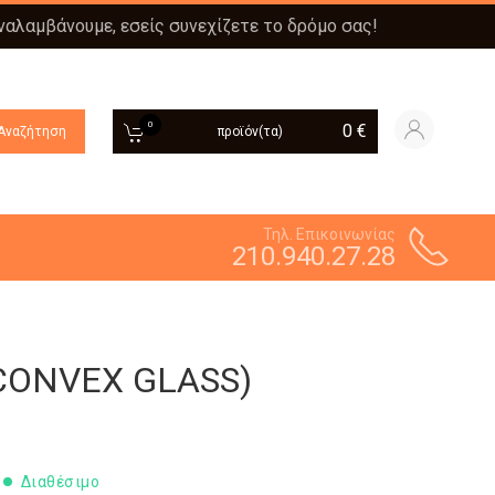
αναλαμβάνουμε, εσείς συνεχίζετε το δρόμο σας!
0
0
€
Αναζήτηση
προϊόν(τα)
Τηλ. Επικοινωνίας
210.940.27.28
(CONVEX GLASS)
Διαθέσιμο