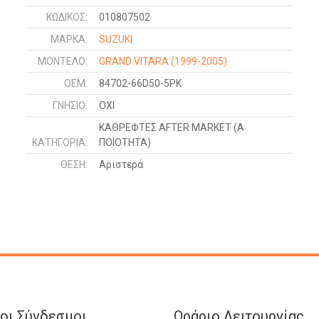
ΚΩΔΙΚΌΣ:
010807502
ΜΑΡΚΑ:
SUZUKI
ΜΟΝΤΕΛΟ:
GRAND VITARA
(1999-2005)
OEM:
84702-66D50-5PK
ΓΝΉΣΙΟ:
ΟΧΙ
ΚΑΘΡΕΦΤΕΣ AFTER MARKET (Α
ΚΑΤΗΓΟΡΊΑ:
ΠΟΙΟΤΗΤΑ)
ΘΈΣΗ:
Αριστερά
οι Σύνδεσμοι
Ωράριο Λειτουργίας