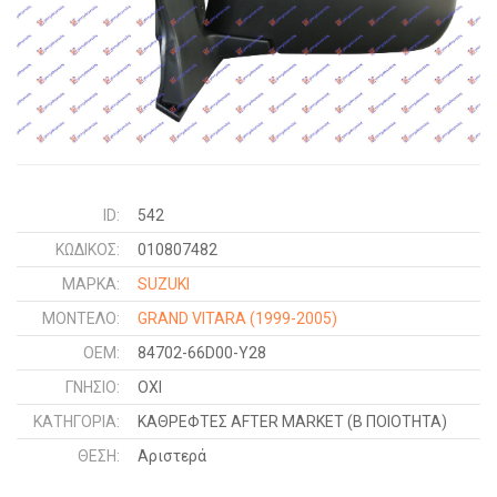
ID:
542
ΚΩΔΙΚΌΣ:
010807482
ΜΑΡΚΑ:
SUZUKI
ΜΟΝΤΕΛΟ:
GRAND VITARA
(1999-2005)
OEM:
84702-66D00-Y28
ΓΝΉΣΙΟ:
ΟΧΙ
ΚΑΤΗΓΟΡΊΑ:
ΚΑΘΡΕΦΤΕΣ AFTER MARKET (Β ΠΟΙΟΤΗΤΑ)
ΘΈΣΗ:
Αριστερά