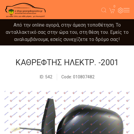
0
Από την online αγορά, στην άμεση τοποθέτηση. Το
ανταλλακτικό σας στην ώρα του, στη θέση του. Εμείς το
αναλαμβάνουμε, εσείς συνεχίζετε το δρόμο σας!
ΚΑΘΡΕΦΤΗΣ ΗΛΕΚΤΡ. -2001
ID: 542
Code: 010807482