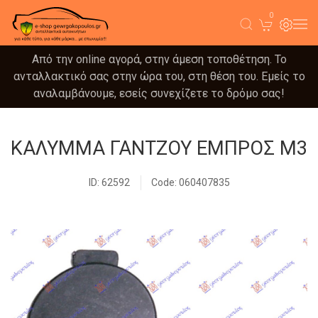
0
Από την online αγορά, στην άμεση τοποθέτηση. Το
ανταλλακτικό σας στην ώρα του, στη θέση του. Εμείς το
αναλαμβάνουμε, εσείς συνεχίζετε το δρόμο σας!
ΚΑΛΥΜΜΑ ΓΑΝΤΖΟΥ ΕΜΠΡΟΣ Μ3
ID: 62592
Code: 060407835