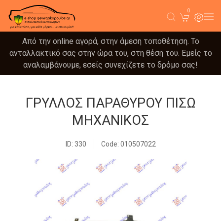
0
Από την online αγορά, στην άμεση τοποθέτηση. Το
ανταλλακτικό σας στην ώρα του, στη θέση του. Εμείς το
αναλαμβάνουμε, εσείς συνεχίζετε το δρόμο σας!
ΓΡΥΛΛΟΣ ΠΑΡΑΘΥΡΟΥ ΠΙΣΩ
ΜΗΧΑΝΙΚΟΣ
ID: 330
Code: 010507022