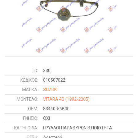
ID:
330
ΚΩΔΙΚΌΣ:
010507022
ΜΑΡΚΑ:
SUZUKI
ΜΟΝΤΕΛΟ:
VITARA 4D
(1992-2005)
OEM:
83440-56B00
ΓΝΉΣΙΟ:
ΟΧΙ
ΚΑΤΗΓΟΡΊΑ:
ΓΡΥΛΛΟΙ ΠΑΡΑΘΥΡΩΝ Β ΠΟΙΟΤΗΤΑ
ΘΈΣΗ:
Αριστερά