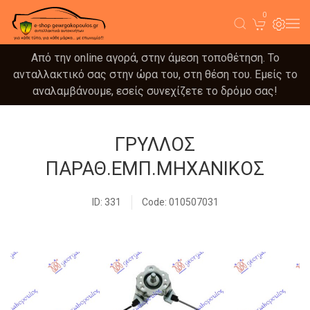
0
Από την online αγορά, στην άμεση τοποθέτηση. Το
ανταλλακτικό σας στην ώρα του, στη θέση του. Εμείς το
αναλαμβάνουμε, εσείς συνεχίζετε το δρόμο σας!
ΓΡΥΛΛΟΣ
ΠΑΡΑΘ.ΕΜΠ.ΜΗΧΑΝΙΚΟΣ
ID: 331
Code: 010507031