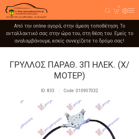
0
Από την online αγορά, στην άμεση τοποθέτηση. Το
ανταλλακτικό σας στην ώρα του, στη θέση του. Εμείς το
αναλαμβάνουμε, εσείς συνεχίζετε το δρόμο σας!
ΓΡΥΛΛΟΣ ΠΑΡΑΘ. 3Π ΗΛΕΚ. (Χ/
ΜΟΤΕΡ)
ID: 833
Code: 010907032