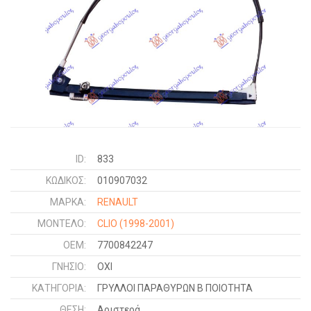
ID:
833
ΚΩΔΙΚΌΣ:
010907032
ΜΑΡΚΑ:
RENAULT
ΜΟΝΤΕΛΟ:
CLIO
(1998-2001)
OEM:
7700842247
ΓΝΉΣΙΟ:
ΟΧΙ
ΚΑΤΗΓΟΡΊΑ:
ΓΡΥΛΛΟΙ ΠΑΡΑΘΥΡΩΝ Β ΠΟΙΟΤΗΤΑ
ΘΈΣΗ:
Αριστερά