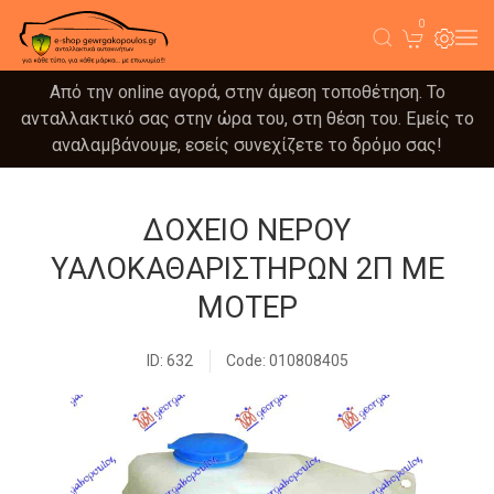
0
Από την online αγορά, στην άμεση τοποθέτηση. Το
ανταλλακτικό σας στην ώρα του, στη θέση του. Εμείς το
αναλαμβάνουμε, εσείς συνεχίζετε το δρόμο σας!
ΔΟΧΕΙΟ ΝΕΡΟΥ
ΥΑΛΟΚΑΘΑΡΙΣΤΗΡΩΝ 2Π ΜΕ
ΜΟΤΕΡ
ID: 632
Code: 010808405