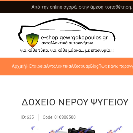
Από την online αγορά, στην άμεση τοποθέτηση.
Αρχική
Η Εταιρεία
Ανταλακτικά
Αξεσουάρ
Blog
Πως κάνω παραγγ
ΔΟΧΕΙΟ ΝΕΡΟΥ ΨΥΓΕΙΟΥ
ID: 635
Code: 010808500