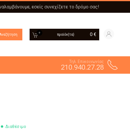
αναλαμβάνουμε, εσείς συνεχίζετε το δρόμο σας!
0
0
€
Αναζήτηση
προϊόν(τα)
Τηλ. Επικοινωνίας
210.940.27.28
Διαθέσιμο