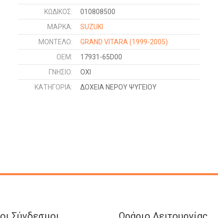
ΚΩΔΙΚΌΣ:
010808500
ΜΑΡΚΑ:
SUZUKI
ΜΟΝΤΕΛΟ:
GRAND VITARA
(1999-2005)
OEM:
17931-65D00
ΓΝΉΣΙΟ:
ΟΧΙ
ΚΑΤΗΓΟΡΊΑ:
ΔΟΧΕΙΑ ΝΕΡΟΥ ΨΥΓΕΙΟΥ
οι Σύνδεσμοι
Ωράριο Λειτουργίας