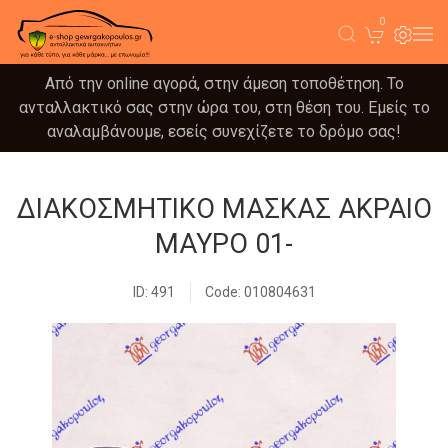
0
Από την online αγορά, στην άμεση τοποθέτηση. Το
ανταλλακτικό σας στην ώρα του, στη θέση του. Εμείς το
αναλαμβάνουμε, εσείς συνεχίζετε το δρόμο σας!
ΔΙΑΚΟΣΜΗΤΙΚΟ ΜΑΣΚΑΣ ΑΚΡΑΙΟ
ΜΑΥΡΟ 01-
ID: 491
Code: 010804631