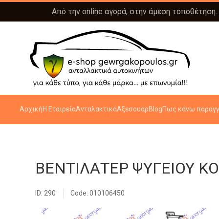
Από την online αγορά, στην άμεση τοποθέτηση.
Αρχική
Η Εταιρεία
Ανταλακτικά
Αξεσουάρ
Blog
Πως κάνω παραγγ
ΒΕΝΤΙΛΑΤΕΡ ΨΥΓΕΙΟΥ ΚΟ
ID: 290
Code: 010106450