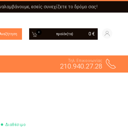
αναλαμβάνουμε, εσείς συνεχίζετε το δρόμο σας!
0
0
€
Αναζήτηση
προϊόν(τα)
Τηλ. Επικοινωνίας
210.940.27.28
Διαθέσιμο