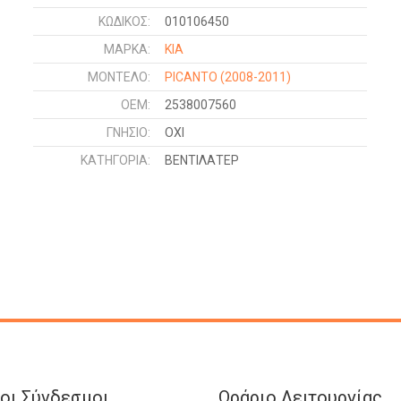
ΚΩΔΙΚΌΣ:
010106450
ΜΑΡΚΑ:
KIA
ΜΟΝΤΕΛΟ:
PICANTO
(2008-2011)
OEM:
2538007560
ΓΝΉΣΙΟ:
ΟΧΙ
ΚΑΤΗΓΟΡΊΑ:
ΒΕΝΤΙΛΑΤΕΡ
οι Σύνδεσμοι
Ωράριο Λειτουργίας