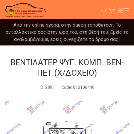
0
Από την online αγορά, στην άμεση τοποθέτηση. Το
ανταλλακτικό σας στην ώρα του, στη θέση του. Εμείς το
αναλαμβάνουμε, εσείς συνεχίζετε το δρόμο σας!
ΒΕΝΤΙΛΑΤΕΡ ΨΥΓ. ΚΟΜΠ. ΒΕΝ-
ΠΕΤ.(Χ/ΔΟΧΕΙΟ)
ID: 289
Code: 010106440