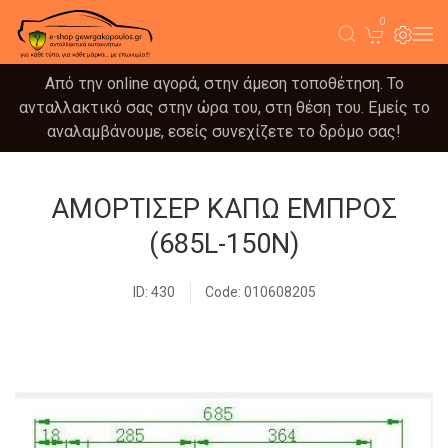
0
Από την online αγορά, στην άμεση τοποθέτηση. Το
ανταλλακτικό σας στην ώρα του, στη θέση του. Εμείς το
αναλαμβάνουμε, εσείς συνεχίζετε το δρόμο σας!
ΑΜΟΡΤΙΣΕΡ ΚΑΠΩ ΕΜΠΡΟΣ
(685L-150N)
ID: 430
Code: 010608205