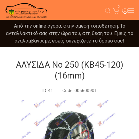
0
Από την online αγορά, στην άμεση τοποθέτηση. Το
ανταλλακτικό σας στην ώρα του, στη θέση του. Εμείς το
αναλαμβάνουμε, εσείς συνεχίζετε το δρόμο σας!
ΑΛΥΣΙΔΑ Νο 250 (KB45-120)
(16mm)
ID: 41
Code: 005600901