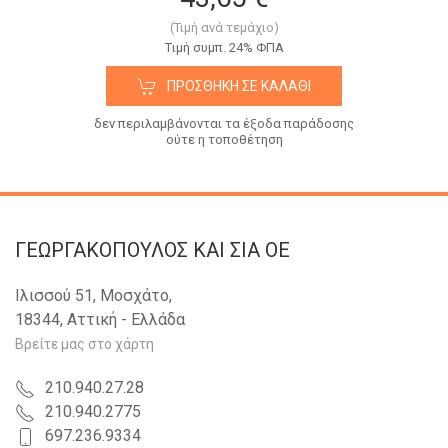
(Τιμή ανά τεμάχιο)
Tιμή συμπ. 24% ΦΠΑ
ΠΡΟΣΘΉΚΗ ΣΕ ΚΑΛΆΘΙ
δεν περιλαμβάνονται τα έξοδα παράδοσης
ούτε η τοποθέτηση
ΓΕΩΡΓΑΚΟΠΟΥΛΟΣ KAI ΣΙΑ OE
Ιλισσού 51, Μοσχάτο,
18344, Αττική - Ελλάδα
Βρείτε μας στο χάρτη
210.940.27.28
210.940.2775
697.236.9334