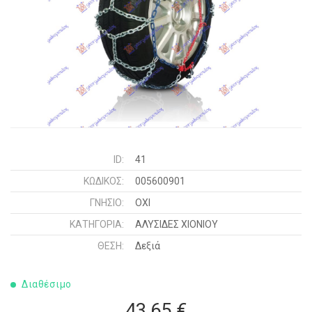
ID:
41
ΚΩΔΙΚΌΣ:
005600901
ΓΝΉΣΙΟ:
ΟΧΙ
ΚΑΤΗΓΟΡΊΑ:
ΑΛΥΣΙΔΕΣ XIONIOY
ΘΈΣΗ:
Δεξιά
Διαθέσιμο
43,65 €