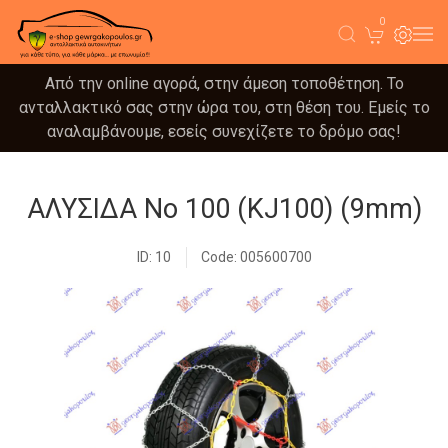
0
Από την online αγορά, στην άμεση τοποθέτηση. Το
ανταλλακτικό σας στην ώρα του, στη θέση του. Εμείς το
αναλαμβάνουμε, εσείς συνεχίζετε το δρόμο σας!
ΑΛΥΣΙΔΑ Νο 100 (KJ100) (9mm)
ID: 10
Code: 005600700