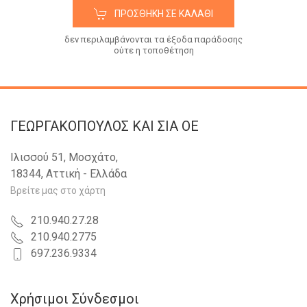
ΠΡΟΣΘΉΚΗ ΣΕ ΚΑΛΆΘΙ
δεν περιλαμβάνονται τα έξοδα παράδοσης
ούτε η τοποθέτηση
ΓΕΩΡΓΑΚΟΠΟΥΛΟΣ KAI ΣΙΑ OE
Ιλισσού 51, Μοσχάτο,
18344, Αττική - Ελλάδα
Βρείτε μας στο χάρτη
210.940.27.28
210.940.2775
697.236.9334
Χρήσιμοι Σύνδεσμοι