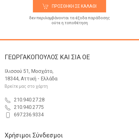
ΠΡΟΣΘΉΚΗ ΣΕ ΚΑΛΆΘΙ
δεν περιλαμβάνονται τα έξοδα παράδοσης
ούτε η τοποθέτηση
ΓΕΩΡΓΑΚΟΠΟΥΛΟΣ KAI ΣΙΑ OE
Ιλισσού 51, Μοσχάτο,
18344, Αττική - Ελλάδα
Βρείτε μας στο χάρτη
210.940.27.28
210.940.2775
697.236.9334
Χρήσιμοι Σύνδεσμοι