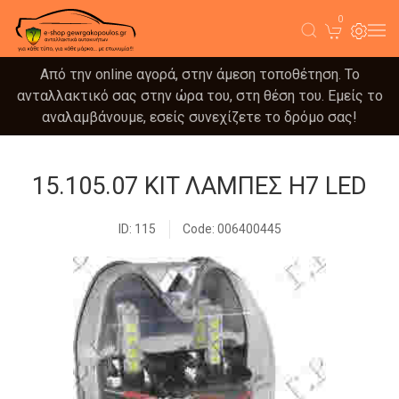
0
Από την online αγορά, στην άμεση τοποθέτηση. Το
ανταλλακτικό σας στην ώρα του, στη θέση του. Εμείς το
αναλαμβάνουμε, εσείς συνεχίζετε το δρόμο σας!
15.105.07 KIT ΛΑΜΠΕΣ H7 LED
ID: 115
Code: 006400445