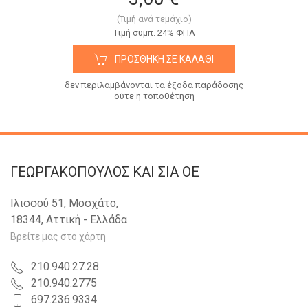
(Τιμή ανά τεμάχιο)
Tιμή συμπ. 24% ΦΠΑ
ΠΡΟΣΘΉΚΗ ΣΕ ΚΑΛΆΘΙ
δεν περιλαμβάνονται τα έξοδα παράδοσης
ούτε η τοποθέτηση
ΓΕΩΡΓΑΚΟΠΟΥΛΟΣ KAI ΣΙΑ OE
Ιλισσού 51, Μοσχάτο,
18344, Αττική - Ελλάδα
Βρείτε μας στο χάρτη
210.940.27.28
210.940.2775
697.236.9334