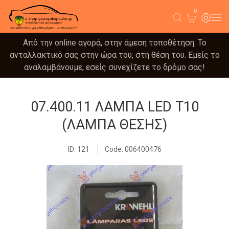
0
Από την online αγορά, στην άμεση τοποθέτηση. Το
ανταλλακτικό σας στην ώρα του, στη θέση του. Εμείς το
αναλαμβάνουμε, εσείς συνεχίζετε το δρόμο σας!
07.400.11 ΛΑΜΠΑ LED Τ10
(ΛΑΜΠΑ ΘΕΣΗΣ)
ID: 121
Code: 006400476