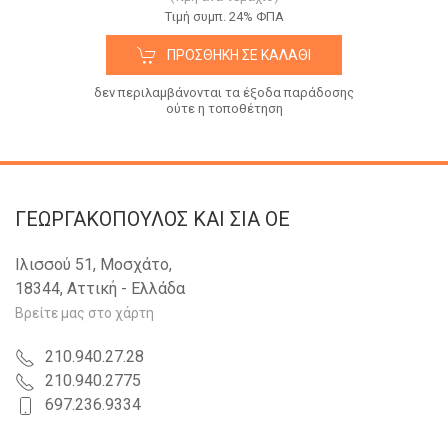
Tιμή συμπ. 24% ΦΠΑ
ΠΡΟΣΘΉΚΗ ΣΕ ΚΑΛΆΘΙ
δεν περιλαμβάνονται τα έξοδα παράδοσης
ούτε η τοποθέτηση
ΓΕΩΡΓΑΚΟΠΟΥΛΟΣ KAI ΣΙΑ OE
Ιλισσού 51, Μοσχάτο,
18344, Αττική - Ελλάδα
Βρείτε μας στο χάρτη
210.940.27.28
210.940.2775
697.236.9334