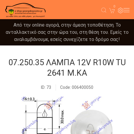
0
Από την online αγορά, στην άμεση τοποθέτηση. Το
ανταλλακτικό σας στην ώρα του, στη θέση του. Εμείς το
αναλαμβάνουμε, εσείς συνεχίζετε το δρόμο σας!
07.250.35 ΛΑΜΠΑ 12V R10W TU
2641 Μ.ΚΑ
ID: 73
Code: 006400050