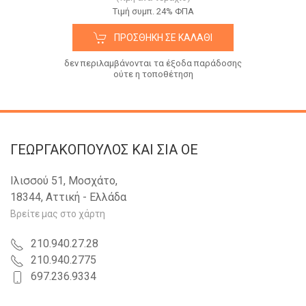
Tιμή συμπ. 24% ΦΠΑ
ΠΡΟΣΘΉΚΗ ΣΕ ΚΑΛΆΘΙ
δεν περιλαμβάνονται τα έξοδα παράδοσης
ούτε η τοποθέτηση
ΓΕΩΡΓΑΚΟΠΟΥΛΟΣ KAI ΣΙΑ OE
Ιλισσού 51, Μοσχάτο,
18344, Αττική - Ελλάδα
Βρείτε μας στο χάρτη
210.940.27.28
210.940.2775
697.236.9334