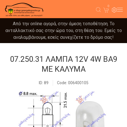
0
Από την online αγορά, στην άμεση τοποθέτηση. Το
ανταλλακτικό σας στην ώρα του, στη θέση του. Εμείς το
αναλαμβάνουμε, εσείς συνεχίζετε το δρόμο σας!
07.250.31 ΛΑΜΠΑ 12V 4W BA9
ΜΕ ΚΑΛΥΜΑ
ID: 89
Code: 006400105