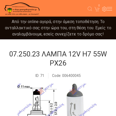
0
Από την online αγορά, στην άμεση τοποθέτηση. Το
ανταλλακτικό σας στην ώρα του, στη θέση του. Εμείς το
αναλαμβάνουμε, εσείς συνεχίζετε το δρόμο σας!
07.250.23 ΛΑΜΠΑ 12V H7 55W
PX26
ID: 71
Code: 006400045