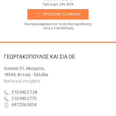
Tιμή συμπ. 24% ΦΠΑ
ΠΡΟΣΘΉΚΗ ΣΕ ΚΑΛΆΘΙ
δεν περιλαμβάνονται τα έξοδα παράδοσης
ούτε η τοποθέτηση
ΓΕΩΡΓΑΚΟΠΟΥΛΟΣ KAI ΣΙΑ OE
Ιλισσού 51, Μοσχάτο,
18344, Αττική - Ελλάδα
Βρείτε μας στο χάρτη
210.940.27.28
210.940.2775
697.236.9334