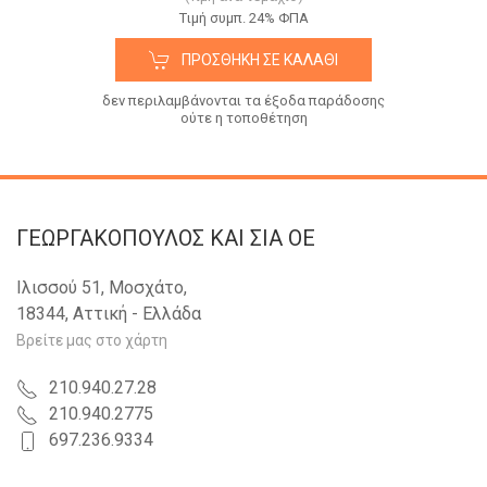
Tιμή συμπ. 24% ΦΠΑ
ΠΡΟΣΘΉΚΗ ΣΕ ΚΑΛΆΘΙ
δεν περιλαμβάνονται τα έξοδα παράδοσης
ούτε η τοποθέτηση
ΓΕΩΡΓΑΚΟΠΟΥΛΟΣ KAI ΣΙΑ OE
Ιλισσού 51, Μοσχάτο,
18344, Αττική - Ελλάδα
Βρείτε μας στο χάρτη
210.940.27.28
210.940.2775
697.236.9334