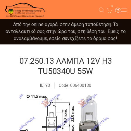
0
Από την online αγορά, στην άμεση τοποθέτηση. Το
ανταλλακτικό σας στην ώρα του, στη θέση του. Εμείς το
αναλαμβάνουμε, εσείς συνεχίζετε το δρόμο σας!
07.250.13 ΛΑΜΠΑ 12V H3
TU50340U 55W
ID: 93
Code: 006400130