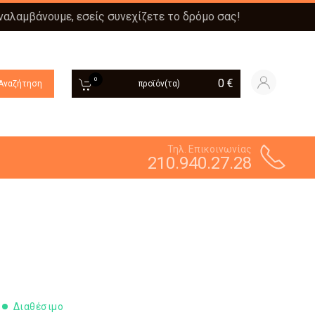
αναλαμβάνουμε, εσείς συνεχίζετε το δρόμο σας!
0
0
€
Αναζήτηση
προϊόν(τα)
Τηλ. Επικοινωνίας
210.940.27.28
Διαθέσιμο