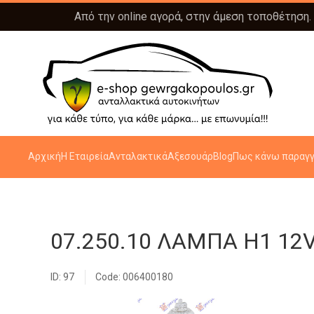
Από την online αγορά, στην άμεση τοποθέτηση.
Αρχική
Η Εταιρεία
Ανταλακτικά
Αξεσουάρ
Blog
Πως κάνω παραγγ
07.250.10 ΛΑΜΠΑ H1 12
ID: 97
Code: 006400180