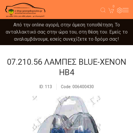
0
Από την online αγορά, στην άμεση τοποθέτηση. Το
ανταλλακτικό σας στην ώρα του, στη θέση του. Εμείς το
αναλαμβάνουμε, εσείς συνεχίζετε το δρόμο σας!
07.210.56 ΛΑΜΠΕΣ BLUE-XENON
HB4
ID: 113
Code: 006400430