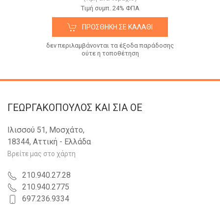
Tιμή συμπ. 24% ΦΠΑ
ΠΡΟΣΘΉΚΗ ΣΕ ΚΑΛΆΘΙ
δεν περιλαμβάνονται τα έξοδα παράδοσης
ούτε η τοποθέτηση
ΓΕΩΡΓΑΚΟΠΟΥΛΟΣ KAI ΣΙΑ OE
Ιλισσού 51, Μοσχάτο,
18344, Αττική - Ελλάδα
Βρείτε μας στο χάρτη
210.940.27.28
210.940.2775
697.236.9334