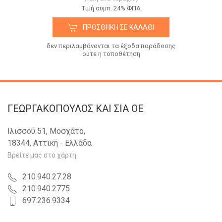
Tιμή συμπ. 24% ΦΠΑ
ΠΡΟΣΘΉΚΗ ΣΕ ΚΑΛΆΘΙ
δεν περιλαμβάνονται τα έξοδα παράδοσης
ούτε η τοποθέτηση
ΓΕΩΡΓΑΚΟΠΟΥΛΟΣ KAI ΣΙΑ OE
Ιλισσού 51, Μοσχάτο,
18344, Αττική - Ελλάδα
Βρείτε μας στο χάρτη
210.940.27.28
210.940.2775
697.236.9334