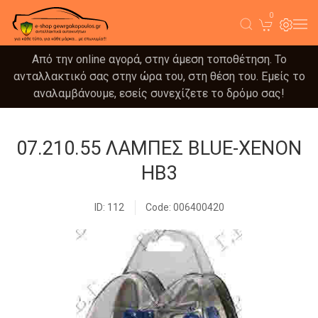
0
Από την online αγορά, στην άμεση τοποθέτηση. Το
ανταλλακτικό σας στην ώρα του, στη θέση του. Εμείς το
αναλαμβάνουμε, εσείς συνεχίζετε το δρόμο σας!
07.210.55 ΛΑΜΠΕΣ BLUE-XENON
HB3
ID: 112
Code: 006400420