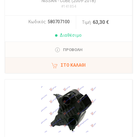
NISSAN
-
CUBE (2009-2018)
#141854
Κωδικός:
580707100
63,30 €
Τιμή:
Διαθέσιμο
ΠΡΟΒΟΛΗ
ΣΤΟ ΚΑΛΆΘΙ