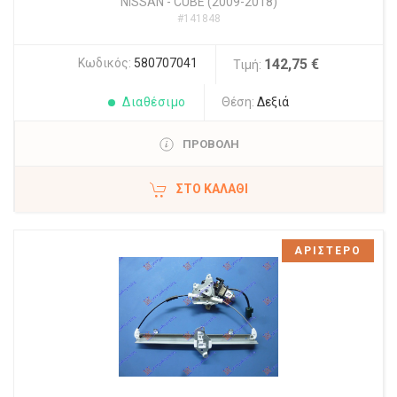
NISSAN
-
CUBE (2009-2018)
#141848
Κωδικός:
580707041
142,75 €
Τιμή:
Διαθέσιμο
Θέση:
Δεξιά
ΠΡΟΒΟΛΗ
ΣΤΟ ΚΑΛΆΘΙ
ΑΡΙΣΤΕΡΟ