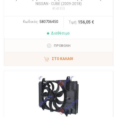
NISSAN
-
CUBE (2009-2018)
#141315
Κωδικός:
580706450
156,05 €
Τιμή:
Διαθέσιμο
ΠΡΟΒΟΛΗ
ΣΤΟ ΚΑΛΆΘΙ