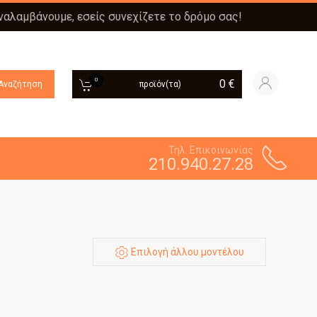
αναλαμβάνουμε, εσείς συνεχίζετε το δρόμο σας!
0
0
€
Αναζήτηση
προϊόν(τα)
Τηλ. Επικοινωνίας
210.940.27.28
Επιλογή άλλου μοντέλου