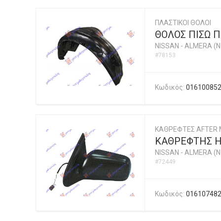
ΠΛΑΣΤΙΚΟΙ ΘΟΛΟΙ
ΘΟΛΟΣ ΠΙΣΩ 
NISSAN
-
ALMERA (N1
#78153
Κωδικός:
01610085
ΚΑΘΡΕΦΤΕΣ AFTER 
ΚΑΘΡΕΦΤΗΣ Η
NISSAN
-
ALMERA (N1
#72449
Κωδικός:
01610748