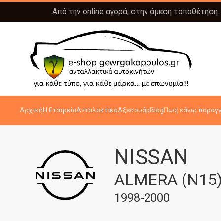
Από την online αγορά, στην άμεση τοποθέτηση.
Αρχική
Η Εταιρεία
Ανταλακτικά
Αξεσουάρ
Blog
Πως κάνω παραγγ
NISSAN
ALMERA (N15)
1998-2000