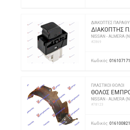
ΔΙΑΚΟΠΤΕΣ ΠΑΡΑΘ
ΔΙΑΚΟΠΤΗΣ ΠΑ
NISSAN
-
ALMERA (N1
#2869
Κωδικός:
01610717
ΠΛΑΣΤΙΚΟΙ ΘΟΛΟΙ
ΘΟΛΟΣ ΕΜΠΡΟ
NISSAN
-
ALMERA (N1
#78123
Κωδικός:
01610082