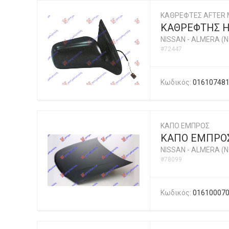
ΚΑΘΡΕΦΤΕΣ AFTER 
ΚΑΘΡΕΦΤΗΣ Η
NISSAN
-
ALMERA (N1
#72447
Κωδικός:
01610748
ΚΑΠΟ ΕΜΠΡΟΣ
ΚΑΠΟ ΕΜΠΡΟ
NISSAN
-
ALMERA (N1
#78099
Κωδικός:
01610007