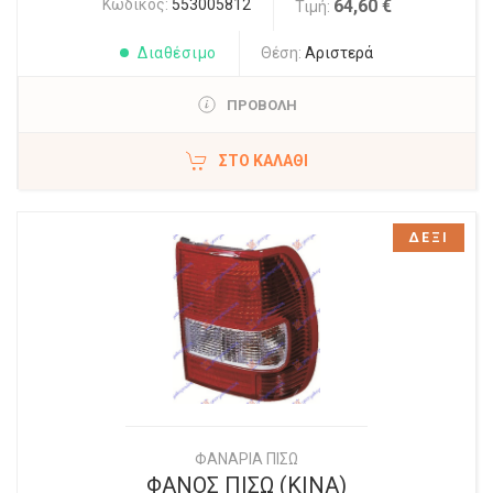
Κωδικός:
553005812
64,60 €
Τιμή:
Διαθέσιμο
Θέση:
Αριστερά
ΠΡΟΒΟΛΗ
ΣΤΟ ΚΑΛΆΘΙ
ΔΕΞΙ
ΦΑΝΑΡΙΑ ΠΙΣΩ
ΦΑΝΟΣ ΠΙΣΩ (ΚΙΝΑ)