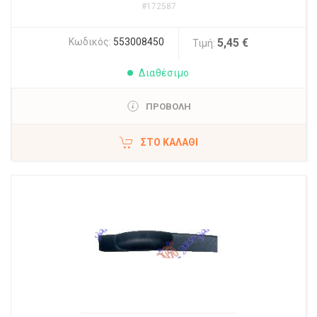
#172587
Κωδικός:
553008450
5,45 €
Τιμή:
Διαθέσιμο
ΠΡΟΒΟΛΗ
ΣΤΟ ΚΑΛΆΘΙ