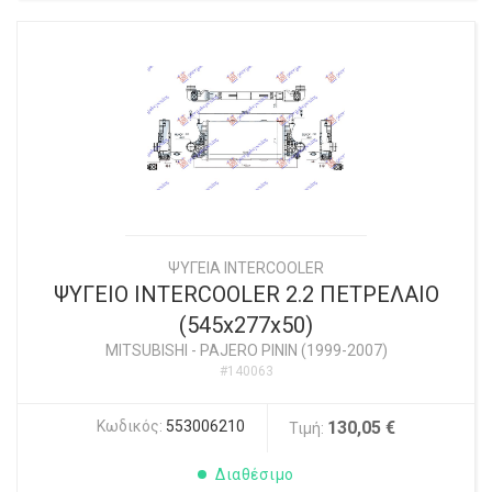
ΨΥΓΕΙΑ INTERCOOLER
ΨΥΓΕΙΟ INTERCOOLER 2.2 ΠΕΤΡΕΛΑΙΟ
(545x277x50)
MITSUBISHI
-
PAJERO PININ (1999-2007)
#140063
Κωδικός:
553006210
130,05 €
Τιμή:
Διαθέσιμο