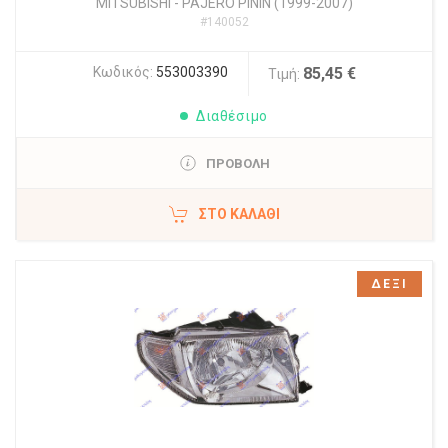
MITSUBISHI
-
PAJERO PININ (1999-2007)
#140052
Κωδικός:
553003390
85,45 €
Τιμή:
Διαθέσιμο
ΠΡΟΒΟΛΗ
ΣΤΟ ΚΑΛΆΘΙ
ΔΕΞΙ