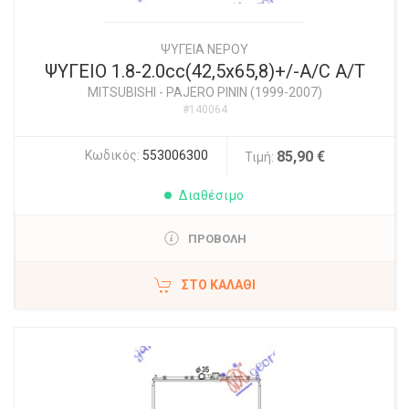
ΨΥΓΕΙΑ ΝΕΡΟΥ
ΨΥΓΕΙΟ 1.8-2.0cc(42,5x65,8)+/-A/C A/T
MITSUBISHI
-
PAJERO PININ (1999-2007)
#140064
Κωδικός:
553006300
85,90 €
Τιμή:
Διαθέσιμο
ΠΡΟΒΟΛΗ
ΣΤΟ ΚΑΛΆΘΙ