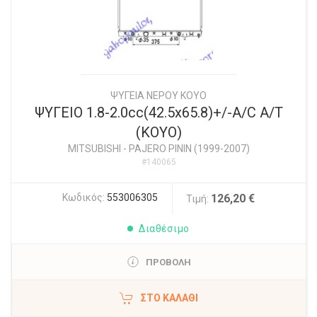
ΨΥΓΕΙΑ ΝΕΡΟΥ ΚΟΥΟ
ΨΥΓΕΙΟ 1.8-2.0cc(42.5x65.8)+/-A/C A/T
(KOYO)
MITSUBISHI
-
PAJERO PININ (1999-2007)
#140065
Κωδικός:
553006305
126,20 €
Τιμή:
Διαθέσιμο
ΠΡΟΒΟΛΗ
ΣΤΟ ΚΑΛΆΘΙ