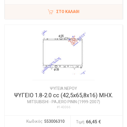
ΣΤΟ ΚΑΛΆΘΙ
ΨΥΓΕΙΑ ΝΕΡΟΥ
ΨΥΓΕΙΟ 1.8-2.0 cc (42,5x65,8x16) ΜΗΧ.
MITSUBISHI
-
PAJERO PININ (1999-2007)
#140066
Κωδικός:
553006310
66,45 €
Τιμή: