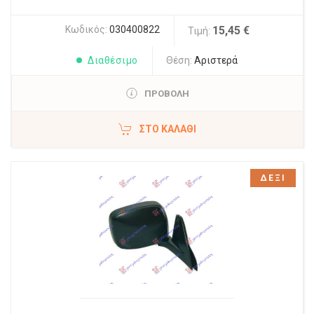
Κωδικός:
030400822
15,45 €
Τιμή:
Διαθέσιμο
Θέση:
Αριστερά
ΠΡΟΒΟΛΗ
ΣΤΟ ΚΑΛΆΘΙ
ΔΕΞΙ