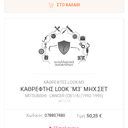
ΣΤΟ ΚΑΛΆΘΙ
ΚΑΘΡΕΦΤΕΣ LOOK M3
ΚΑΘΡΕΦΤΗΣ LOOK `M3` ΜΗΧ.ΣET
MITSUBISHI
-
LANCER (CB1/4) (1992-1995)
#81274
Κωδικός:
078807480
50,25 €
Τιμή:
Εξαντλημένο