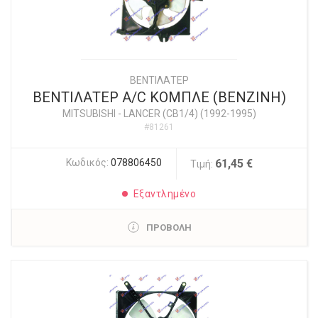
ΒΕΝΤΙΛΑΤΕΡ
ΒΕΝΤΙΛΑΤΕΡ A/C ΚΟΜΠΛΕ (BENZINH)
MITSUBISHI
-
LANCER (CB1/4) (1992-1995)
#81261
Κωδικός:
078806450
61,45 €
Τιμή:
Εξαντλημένο
ΠΡΟΒΟΛΗ