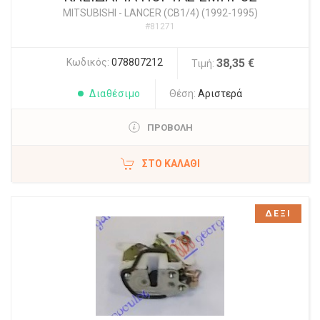
MITSUBISHI
-
LANCER (CB1/4) (1992-1995)
#81271
Κωδικός:
078807212
38,35 €
Τιμή:
Διαθέσιμο
Θέση:
Αριστερά
ΠΡΟΒΟΛΗ
ΣΤΟ ΚΑΛΆΘΙ
ΔΕΞΙ