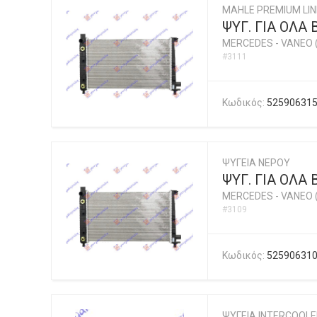
MAHLE PREMIUM LIN
ΨΥΓ. ΓΙΑ ΟΛΑ
MERCEDES
-
VANEO 
#3111
Κωδικός:
52590631
ΨΥΓΕΙΑ ΝΕΡΟΥ
ΨΥΓ. ΓΙΑ ΟΛΑ
MERCEDES
-
VANEO 
#3109
Κωδικός:
52590631
ΨΥΓΕΙΑ INTERCOOL