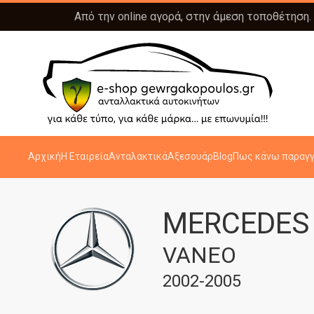
Από την online αγορά, στην άμεση τοποθέτηση.
Αρχική
Η Εταιρεία
Ανταλακτικά
Αξεσουάρ
Blog
Πως κάνω παραγγ
MERCEDES
VANEO
2002-2005