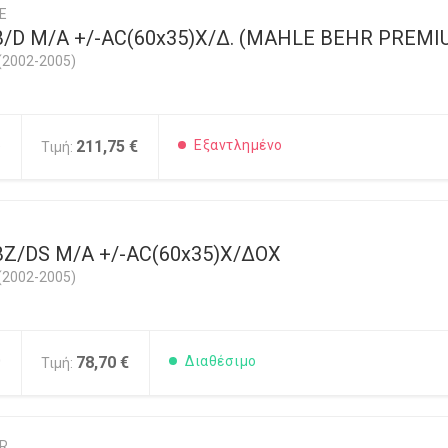
E
 Β/D M/A +/-AC(60x35)Χ/Δ. (MAHLE BEHR PREMI
(2002-2005)
5
211,75 €
Εξαντλημένο
Τιμή:
 ΒΖ/DS M/A +/-AC(60x35)Χ/ΔΟΧ
(2002-2005)
0
78,70 €
Διαθέσιμο
Τιμή:
ER