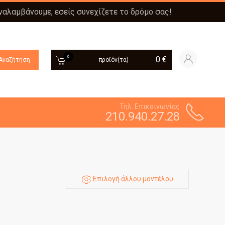
αναλαμβάνουμε, εσείς συνεχίζετε το δρόμο σας!
0
0
€
Αναζήτηση
προϊόν(τα)
Τηλ. Επικοινωνίας
210.940.27.28
Επιλογή άλλου μοντέλου