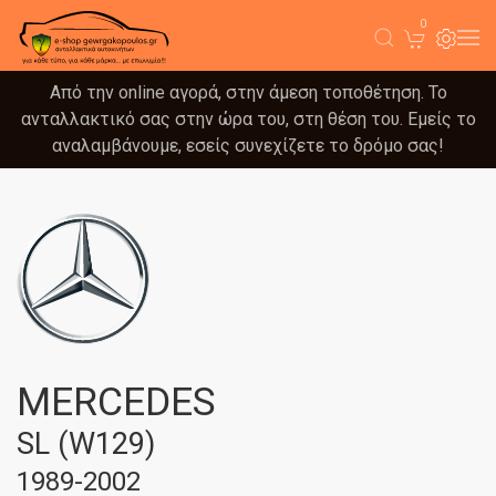
0
Από την online αγορά, στην άμεση τοποθέτηση. Το
ανταλλακτικό σας στην ώρα του, στη θέση του. Εμείς το
αναλαμβάνουμε, εσείς συνεχίζετε το δρόμο σας!
MERCEDES
SL (W129)
1989-2002