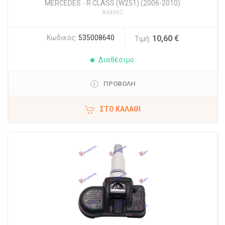
MERCEDES
-
R CLASS (W251) (2006-2010)
#44987
Κωδικός:
535008640
10,60 €
Τιμή:
Διαθέσιμο
ΠΡΟΒΟΛΗ
ΣΤΟ ΚΑΛΆΘΙ