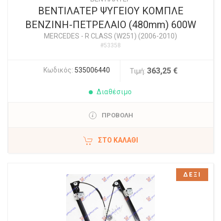
ΒΕΝΤΙΛΑΤΕΡ ΨΥΓΕΙΟΥ ΚΟΜΠΛΕ
ΒΕΝΖΙΝΗ-ΠΕΤΡΕΛΑΙΟ (480mm) 600W
MERCEDES
-
R CLASS (W251) (2006-2010)
#53358
Κωδικός:
535006440
363,25 €
Τιμή:
Διαθέσιμο
ΠΡΟΒΟΛΗ
ΣΤΟ ΚΑΛΆΘΙ
ΔΕΞΙ