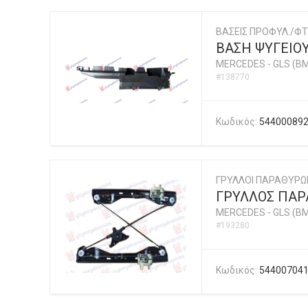
ΒΑΣΕΙΣ ΠΡΟΦΥΛ./ΦΤ
ΒΑΣΗ ΨΥΓΕΙΟ
MERCEDES
-
GLS (BM
#138770
Κωδικός:
54400089
ΓΡΥΛΛΟΙ ΠΑΡΑΘΥΡΩ
ΓΡΥΛΛΟΣ ΠΑΡ
MERCEDES
-
GLS (BM
#193280
Κωδικός:
54400704