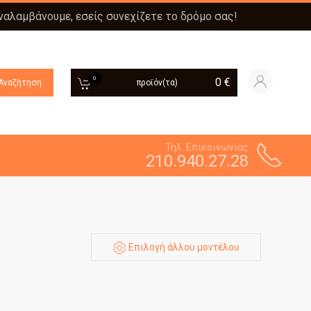
αναλαμβάνουμε, εσείς συνεχίζετε το δρόμο σας!
0
0
€
Αναζήτηση
προϊόν(τα)
Τηλ. Επικοινωνίας
210.940.27.28
Επιλογή άλλου μοντέλου