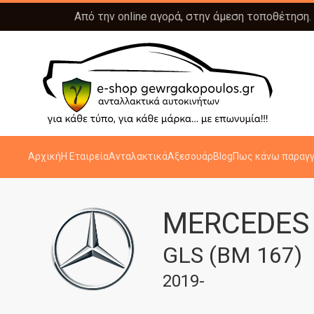
Από την online αγορά, στην άμεση τοποθέτηση.
Αρχική
Η Εταιρεία
Ανταλακτικά
Αξεσουάρ
Blog
Πως κάνω παραγγ
MERCEDES
GLS (BM 167)
2019-