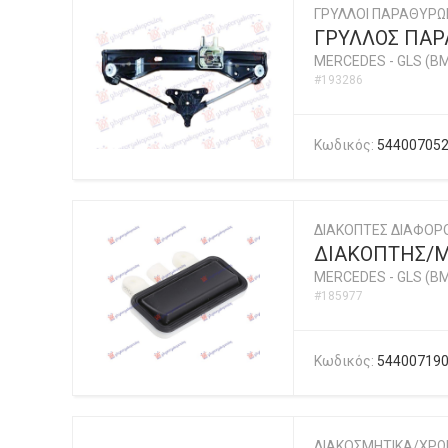
ΓΡΥΛΛΟΙ ΠΑΡΑΘΥΡΩ
ΓΡΥΛΛΟΣ ΠΑΡ
MERCEDES
-
GLS (BM
#193286
Κωδικός:
54400705
ΔΙΑΚΟΠΤΕΣ ΔΙΑΦΟΡ
ΔΙΑΚΟΠΤΗΣ/
MERCEDES
-
GLS (BM
#185977
Κωδικός:
54400719
ΔΙΑΚΟΣΜΗΤΙΚΑ/ΧΡ