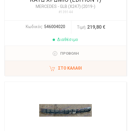
MERCEDES
-
GLB (X247) (2019-)
#139144
Κωδικός:
546004020
219,80 €
Τιμή:
Διαθέσιμο
ΠΡΟΒΟΛΗ
ΣΤΟ ΚΑΛΆΘΙ