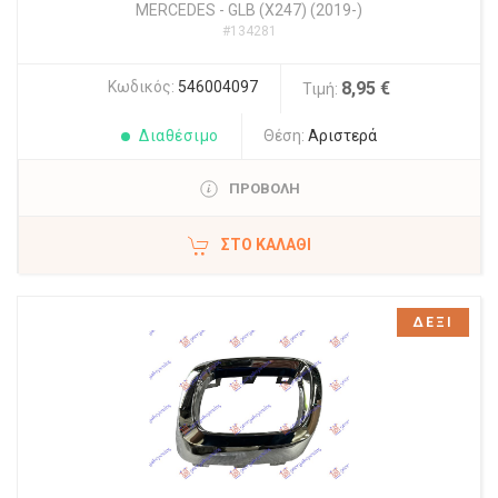
MERCEDES
-
GLB (X247) (2019-)
#134281
Κωδικός:
546004097
8,95 €
Τιμή:
Διαθέσιμο
Θέση:
Αριστερά
ΠΡΟΒΟΛΗ
ΣΤΟ ΚΑΛΆΘΙ
ΔΕΞΙ