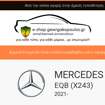
Από την online αγορά, στην άμεση τοποθέτηση.
Αρχική
Η Εταιρεία
Ανταλακτικά
Αξεσουάρ
Blog
Πως κάνω παραγγ
MERCEDES
EQB (X243)
2021-