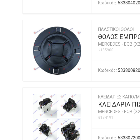
Κωδικός:
53380402
ΠΛΑΣΤΙΚΟΙ ΘΟΛΟΙ
ΘΟΛΟΣ ΕΜΠΡΟ
MERCEDES
-
EQB (X2
#185900
Κωδικός:
53380082
ΚΛΕΙΔΑΡΙΕΣ ΚΑΠΟ/
ΚΛΕΙΔΑΡΙΑ ΠΙΣ
MERCEDES
-
EQB (X2
#134191
Κωδικός:
53380720