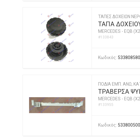
ΤΑΠΕΣ ΔΟΧΕΙΩΝ ΝΕΡ
ΤΑΠΑ ΔΟΧΕΙΟΥ
MERCEDES
-
EQB (X2
#133843
Κωδικός:
53380858
ΠΟΔΙΑ ΕΜΠ. ΑΝΩ, ΚΑΤ
ΤΡΑΒΕΡΣΑ ΨΥ
MERCEDES
-
EQB (X2
#133955
Κωδικός:
53380050