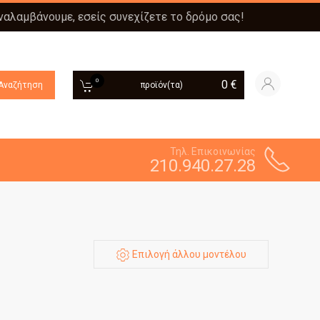
αναλαμβάνουμε, εσείς συνεχίζετε το δρόμο σας!
0
0
€
Αναζήτηση
προϊόν(τα)
Τηλ. Επικοινωνίας
210.940.27.28
Επιλογή άλλου μοντέλου