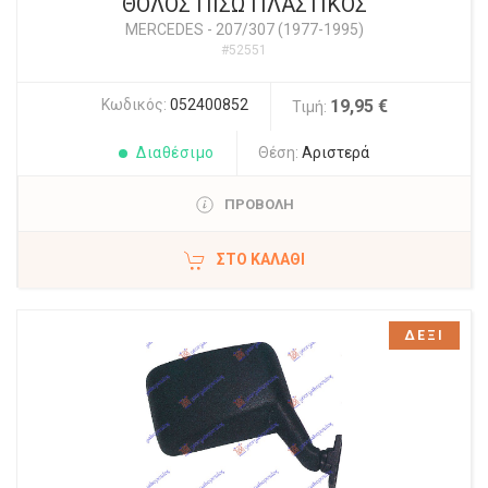
ΘΟΛΟΣ ΠΙΣΩ ΠΛΑΣΤΙΚΟΣ
MERCEDES
-
207/307 (1977-1995)
#52551
Κωδικός:
052400852
19,95 €
Τιμή:
Διαθέσιμο
Θέση:
Αριστερά
ΠΡΟΒΟΛΗ
ΣΤΟ ΚΑΛΆΘΙ
ΔΕΞΙ