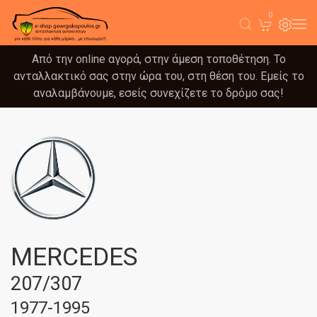
0
Από την online αγορά, στην άμεση τοποθέτηση. Το
ανταλλακτικό σας στην ώρα του, στη θέση του. Εμείς το
αναλαμβάνουμε, εσείς συνεχίζετε το δρόμο σας!
MERCEDES
207/307
1977-1995