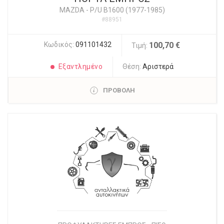
MAZDA
-
P/U B1600 (1977-1985)
#88951
Κωδικός:
091101432
100,70 €
Τιμή:
Εξαντλημένο
Θέση:
Αριστερά
ΠΡΟΒΟΛΗ