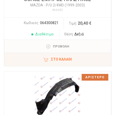
MAZDA
-
P/U 2/4WD (1999-2003)
#66685
Κωδικός:
064300821
20,40 €
Τιμή:
Διαθέσιμο
Θέση:
Δεξιά
ΠΡΟΒΟΛΗ
ΣΤΟ ΚΑΛΆΘΙ
ΑΡΙΣΤΕΡΟ