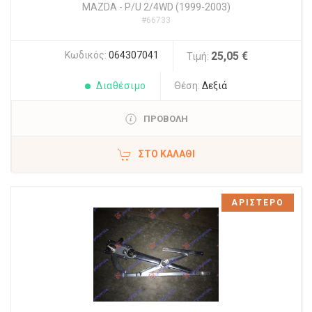
MAZDA
-
P/U 2/4WD (1999-2003)
#66733
Κωδικός:
064307041
25,05 €
Τιμή:
Διαθέσιμο
Θέση:
Δεξιά
ΠΡΟΒΟΛΗ
ΣΤΟ ΚΑΛΆΘΙ
ΑΡΙΣΤΕΡΟ