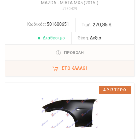
MAZDA
-
MIATA MX5 (2015-)
#130429
Κωδικός:
501600651
270,85 €
Τιμή:
Διαθέσιμο
Θέση:
Δεξιά
ΠΡΟΒΟΛΗ
ΣΤΟ ΚΑΛΆΘΙ
ΑΡΙΣΤΕΡΟ