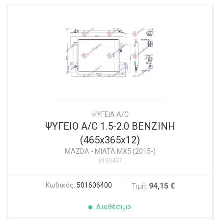
ΨΥΓΕΙΑ A/C
ΨΥΓΕΙΟ A/C 1.5-2.0 ΒΕΝΖΙΝΗ
(465x365x12)
MAZDA
-
MIATA MX5 (2015-)
#130437
Κωδικός:
501606400
94,15 €
Τιμή:
Διαθέσιμο