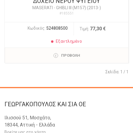
ΔΟΧΕΙΟ ΝΕΡΟΥ ΨΥΓΕΙΟΥ
MASERATI
-
GHIBLI III (M157) (2013-)
#185551
Κωδικός:
524808500
77,30 €
Τιμή:
Εξαντλημένο
ΠΡΟΒΟΛΗ
Σελίδα: 1 / 1
ΓΕΩΡΓΑΚΟΠΟΥΛΟΣ KAI ΣΙΑ OE
Ιλισσού 51, Μοσχάτο,
18344, Αττική - Ελλάδα
Βρείτε μας στο χάρτη