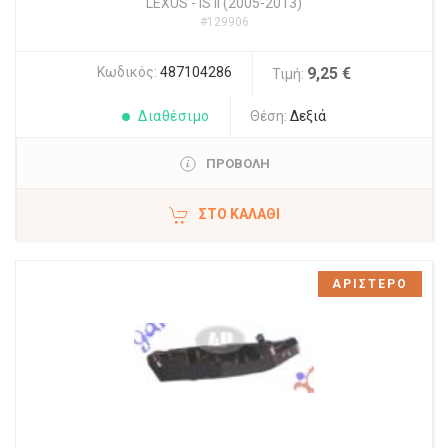
LEXUS
-
IS II (2005-2013)
#129906
Κωδικός:
487104286
9,25 €
Τιμή:
Διαθέσιμο
Θέση:
Δεξιά
ΠΡΟΒΟΛΗ
ΣΤΟ ΚΑΛΆΘΙ
ΑΡΙΣΤΕΡΟ