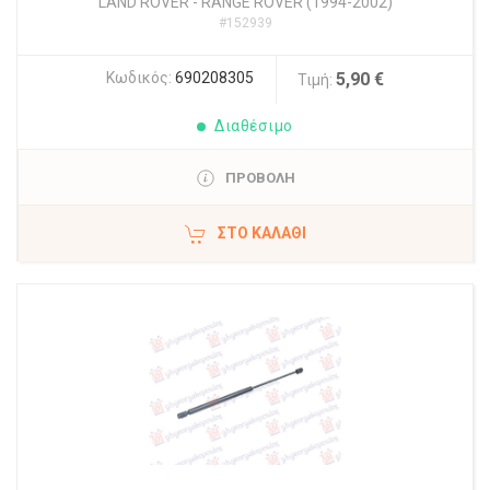
LAND ROVER
-
RANGE ROVER (1994-2002)
#152939
Κωδικός:
690208305
5,90 €
Τιμή:
Διαθέσιμο
ΠΡΟΒΟΛΗ
ΣΤΟ ΚΑΛΆΘΙ