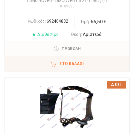
LAND ROVER
-
DISCOVERY 5 21- (L462) (-)
#189386
Κωδικός:
692404832
66,50 €
Τιμή:
Διαθέσιμο
Θέση:
Αριστερά
ΠΡΟΒΟΛΗ
ΣΤΟ ΚΑΛΆΘΙ
ΔΕΞΙ