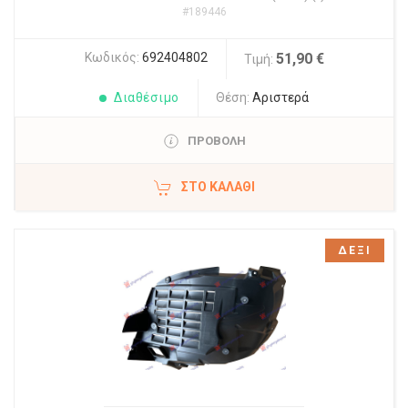
#189446
Κωδικός:
692404802
51,90 €
Τιμή:
Διαθέσιμο
Θέση:
Αριστερά
ΠΡΟΒΟΛΗ
ΣΤΟ ΚΑΛΆΘΙ
ΔΕΞΙ