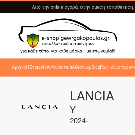
Από την online αγορά, στην άμεση τοποθέτηση.
Αρχική
Η Εταιρεία
Ανταλακτικά
Αξεσουάρ
Blog
Πως κάνω παραγγ
LANCIA
Y
2024-