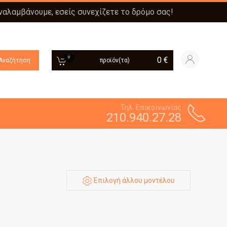
αναλαμβάνουμε, εσείς συνεχίζετε το δρόμο σας!
0
0
€
Αναζήτηση
προϊόν(τα)
Τηλ. Επικοινωνίας
210.940.27.28
Επιλογή άλλου μοντέλου