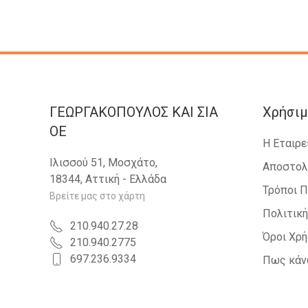
ΓΕΩΡΓΑΚΟΠΟΥΛΟΣ KAI ΣΙΑ
Χρήσιμ
OE
Η Εταιρε
Ιλισσού 51, Μοσχάτο,
Αποστολ
18344, Αττική - Ελλάδα
Τρόποι 
Βρείτε μας στο χάρτη
Πολιτικ
210.940.27.28
Όροι Χρ
210.940.2775
697.236.9334
Πως κάν