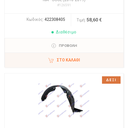
#126591
Κωδικός:
422308405
58,60 €
Τιμή:
Διαθέσιμο
ΠΡΟΒΟΛΗ
ΣΤΟ ΚΑΛΆΘΙ
ΔΕΞΙ