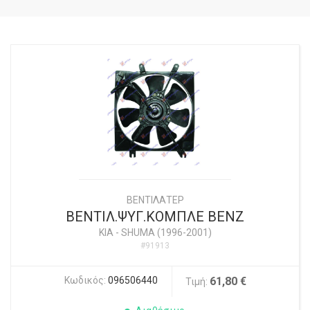
ΒΕΝΤΙΛΑΤΕΡ
ΒΕΝΤΙΛ.ΨΥΓ.ΚΟΜΠΛΕ ΒΕΝΖ
KIA
-
SHUMA (1996-2001)
#91913
Κωδικός:
096506440
61,80 €
Τιμή: