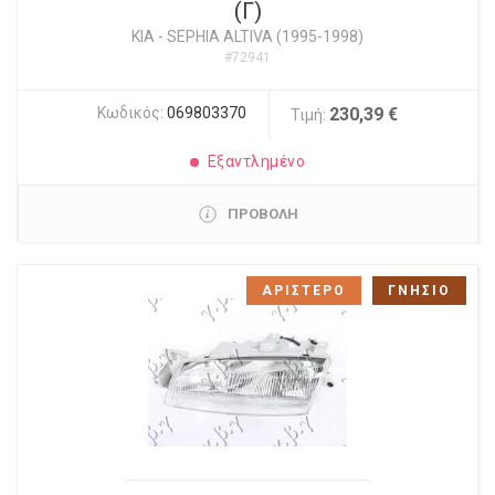
(Γ)
KIA
-
SEPHIA ALTIVA (1995-1998)
#72941
Κωδικός:
069803370
230,39 €
Τιμή:
Εξαντλημένο
ΠΡΟΒΟΛΗ
ΑΡΙΣΤΕΡΟ
ΓΝΗΣΙΟ