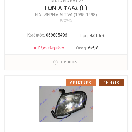
ΓΝΗΣΙΑ KIA KAT 27
ΓΩΝΙΑ ΦΛΑΣ (Γ)
KIA
-
SEPHIA ALTIVA (1995-1998)
#72945
Κωδικός:
069805496
93,06 €
Τιμή:
Εξαντλημένο
Θέση:
Δεξιά
ΠΡΟΒΟΛΗ
ΑΡΙΣΤΕΡΟ
ΓΝΗΣΙΟ