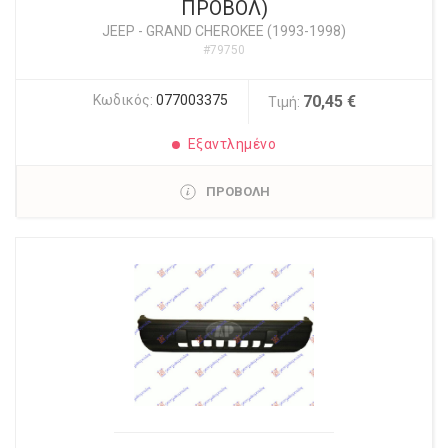
ΠΡΟΒΟΛ)
JEEP
-
GRAND CHEROKEE (1993-1998)
#79750
Κωδικός:
077003375
70,45 €
Τιμή:
Εξαντλημένο
ΠΡΟΒΟΛΗ