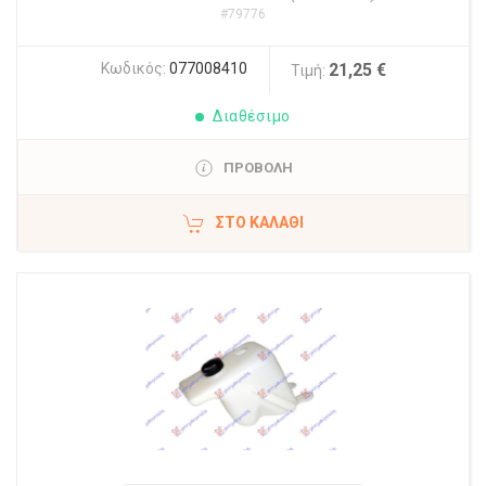
#79776
Κωδικός:
077008410
21,25 €
Τιμή:
Διαθέσιμο
ΠΡΟΒΟΛΗ
ΣΤΟ ΚΑΛΆΘΙ